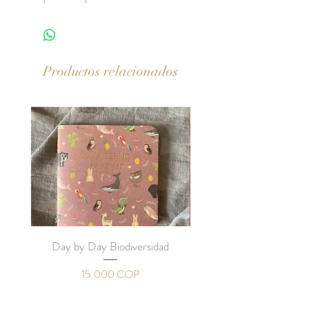
Productos relacionados
Con mapa de los sueños
Day by Day Biodiversidad
Kit Day by Day Trio P
Precio
15.000 COP