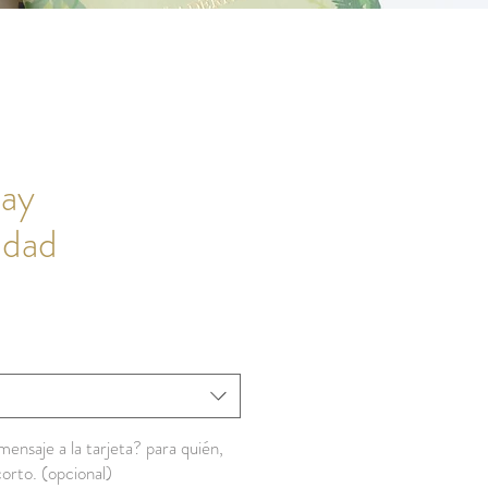
ay
idad
ensaje a la tarjeta? para quién,
orto. (opcional)