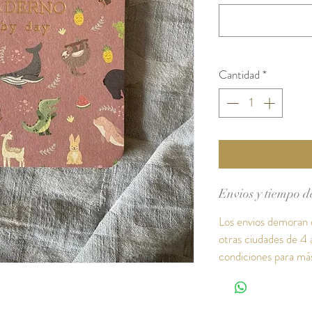
Cantidad
*
Envios y tiempo d
Los envios demoran d
otras ciudades de 4 a
condiciones para más