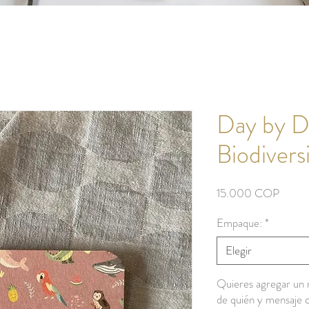
Day by D
Biodivers
Precio
15.000 COP
Empaque:
*
Elegir
Quieres agregar un m
de quién y mensaje c