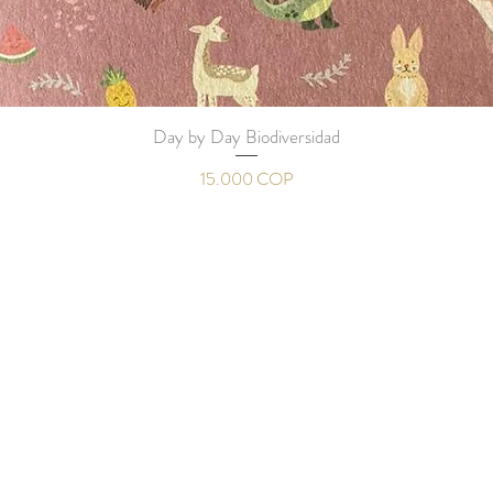
Day by Day Biodiversidad
Vista rápida
Precio
15.000 COP
AYUDA
Preguntas frecuentes
Términos y condiciones
Politica de privacidad
UCTOS EN: